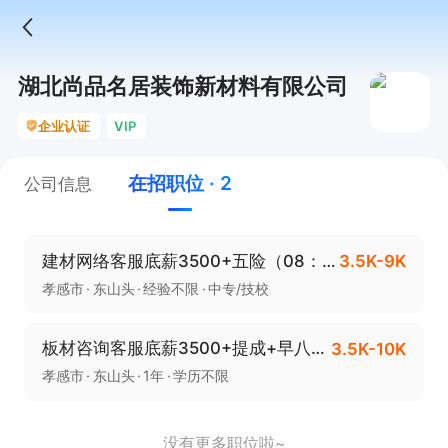
湖北尚品名居装饰新材料有限公司
企业认证
VIP
在招职位 · 2
公司信息
建材网络客服底薪3500+五险（08：00-17：30）
3.5K-9K
孝感市
东山头
经验不限
中专/技校
板材咨询客服底薪3500+提成+早八晚五点半
3.5K-10K
孝感市
东山头
1年
学历不限
没有更多职位啦~