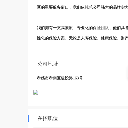
区的重要服务窗口，我们依托总公司强大的品牌实力
我们拥有一支高素质、专业化的保险团队，他们具
性化的保险方案。无论是人寿保险、健康保险、财
建议。

公司地址
在服务方面，我们始终坚持以客户为中心，秉承“诚
孝感市孝南区建设路163号
服务。我们注重客户体验，不断优化服务流程，提高
中国人寿建设路保险将一如既往地坚守使命，为孝
富增值的目标，与客户携手共创美好未来。
在招职位