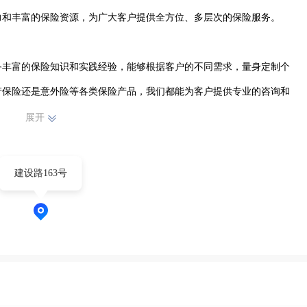
和丰富的保险资源，为广大客户提供全方位、多层次的保险服务。

备丰富的保险知识和实践经验，能够根据客户的不同需求，量身定制个
产保险还是意外险等各类保险产品，我们都能为客户提供专业的咨询和
展开
信、专业、创新、共赢”的经营理念，为客户提供优质、高效、贴心的
建设路163号
服务质量，致力于为客户打造便捷、舒适的保险服务环境。

感开发区的客户提供更加优质的保险服务，助力客户实现风险保障和财