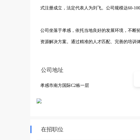
式注册成立，法定代表人为刘飞。公司规模达60-10
公司坐落于孝感，依托当地良好的发展环境，不断
资源解决方案。通过精准的人才匹配、完善的培训
展。

公司地址
我们拥有一支经验丰富、专业素质过硬的团队，他
孝感市南方国际C2栋一层
力资源服务中，涵盖人才招聘、培训与开发、绩效
为求职者搭建广阔职业发展平台。孝感市飞宇人力
地区及周边企业的发展贡献力量。
在招职位