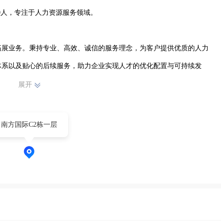
0人，专注于人力资源服务领域。

拓展业务。秉持专业、高效、诚信的服务理念，为客户提供优质的人力
体系以及贴心的后续服务，助力企业实现人才的优化配置与可持续发
展开
们深耕人力资源行业，熟悉各类人才需求与市场动态。在一般项目的人
南方国际C2栋一层
管理等多个环节，致力于为企业输送合适人才，提升人才竞争力，同时
资源有限公司正以稳健的步伐，在人力资源服务领域不断前行，为孝感