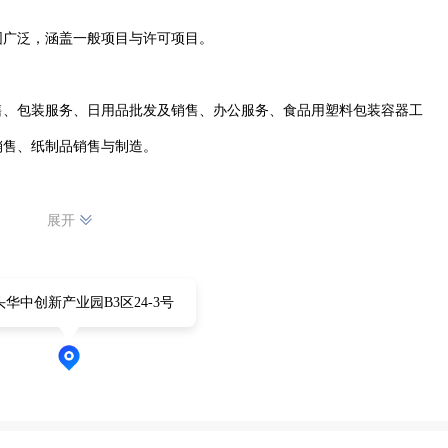
广泛，涵盖一般项目与许可项目。

售、包装服务、日用品批发及销售、办公服务、食品用塑料包装容器工
售、纸制品销售与制造。

容器工具制品生产、特定印刷品印刷。公司凭借专业的技术和丰富的经
展开
品。在生物基材料和塑料制品领域不断创新，满足市场多样化需求。同
优质的包装服务，为日用品、食品等行业提供有力支持。秉持诚信经营
华中创新产业园B3区24-3号
土地上，不断发展壮大，以可靠的产品和服务，在塑料包装行业占据一