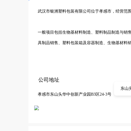
武汉市银洲塑料包装有限公司位于孝感市，经营范围
一般项目包括生物基材料制造、塑料制品制造与销
具制品销售、塑料包装箱及容器制造、生物基材料销
许可项目有包装装潢印刷品印刷、食品用塑料包装
验，致力于为客户提供高品质的塑料包装及相关产
公司地址
时，严格把控产品质量，确保符合相关标准。通过
东山头
孝感市东山头华中创新产业园B3区24-3号
理念，与客户建立长期稳定合作关系。在孝感这片
席之地，为区域经济发展贡献力量。