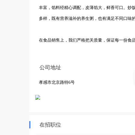
丰富，馅料经精心调配，皮薄馅大，鲜香可口。炒
多样，既有营养滋补的养生粥，也有满足不同口味的
在食品销售上，我们严格把关质量，保证每一份食
周边顾客的喜爱与认可。我们始终以顾客为中心，
是忙碌早晨来一份热气腾腾的包子和粥，还是午餐
公司地址
饮的优质之选。我们期待为您提供更多美味体验，
孝感市北京路特6号
在招职位