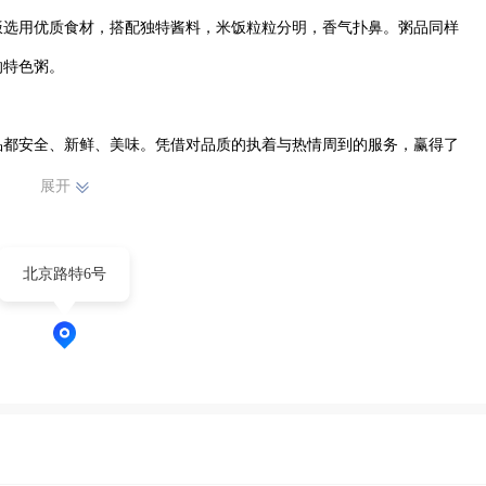
饭选用优质食材，搭配独特酱料，米饭粒粒分明，香气扑鼻。粥品同样
特色粥。

品都安全、新鲜、美味。凭借对品质的执着与热情周到的服务，赢得了
持续提升产品和服务水平，致力于为大家带来更多美味餐饮选择。无论
展开
享用可口炒饭，三江包子炒饭粥都能满足您的味蕾需求，成为您日常餐
让您在享受美食的同时，感受到我们的用心与诚意。
北京路特6号