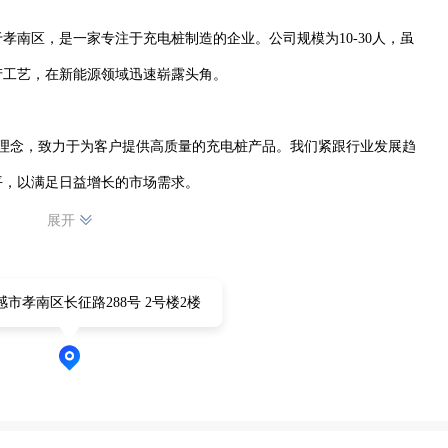
于孝南区，是一家专注于充电桩制造的企业。公司规模为10-30人，虽
工艺，在新能源领域迅速崭露头角。

的理念，致力于为客户提供高质量的充电桩产品。我们紧跟行业发展趋
，以满足日益增长的市场需求。

展开
技术，从产品设计、生产制造到售后服务，建立了完善的质量管控体
品广泛应用于各类场所，为新能源汽车的普及提供有力支持，助力绿色
市孝南区长征路288号 2号楼2楼
司将继续砥砺前行，不断创新，以优质的产品和服务，为新能源产业的