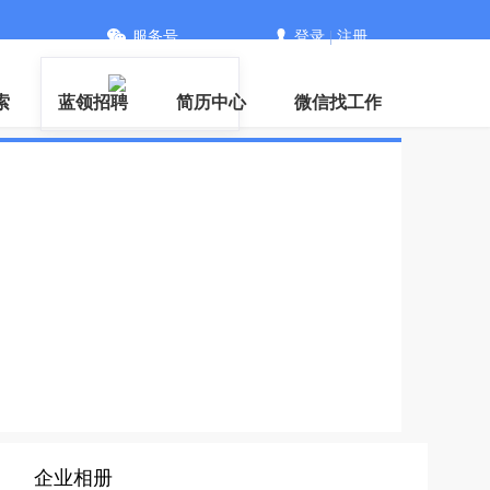
服务号
登录
|
注册
信
索
蓝领招聘
简历中心
微信找工作
企业相册