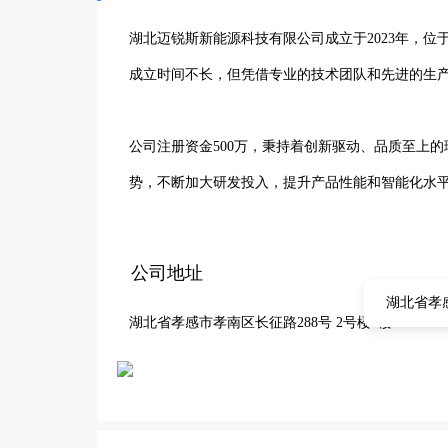
湖北迈锐斯新能源科技有限公司成立于2023年，位
成立时间不长，但凭借专业的技术团队和先进的生产
公司注册资金500万，秉持着创新驱动、品质至上
势，不断加大研发投入，提升产品性能和智能化水平
在充电桩制造方面，我们拥有丰富的经验和成熟的
公司地址
系，确保每一个充电桩都能稳定可靠运行。公司产
湖北省孝感
湖北省孝感市孝南区长征路288号 2号楼2楼
出行的发展。未来，湖北迈锐斯新能源科技有限公
发展贡献力量，成为行业内值得信赖的合作伙伴。 