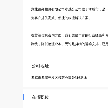
湖北德邦物流有限公司孝感分公司位于孝感市，是
为客户提供高效、便捷的物流解决方案。

在货运信息咨询方面，我们凭借丰富的行业经验和
路线，降低物流成本。无论是货物的运输安排，还是
在国内快递业务上，我们拥有一支高效、负责的快
公司地址
的地。我们注重服务质量，力求为客户提供优质的快
孝感市孝感开发区槐荫办事处316复线
湖北德邦物流有限公司孝感分公司始终坚持以客户
感物流市场赢得了良好的口碑，成为众多客户值得
在招职位
物流服务。 