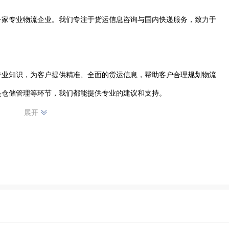
一家专业物流企业。我们专注于货运信息咨询与国内快递服务，致力于
专业知识，为客户提供精准、全面的货运信息，帮助客户合理规划物流
仓储管理等环节，我们都能提供专业的建议和支持。

展开
递团队。严格把控快递流程，确保每一件包裹都能安全、快速地送达目
递体验，让客户放心托付每一份重要包裹。

为中心，不断提升服务品质，凭借专业的团队和完善的服务体系，在孝
信赖的物流合作伙伴，我们将继续努力，为客户提供更优质、更高效的