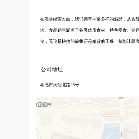
在酒类经营方面，我们拥有丰富多样的酒品，从香
求。食品销售涵盖了各类优质食材、特色零食、健
食，无论是快捷的简餐还是精致的正餐，都能让顾
以通过网络轻松选购心仪的商品，并享受便捷的配送
公司地址
我们秉持着诚信经营的理念，致力于为顾客提供优
孝感市天仙北路26号
种类和服务质量，努力成为孝感市消费者信赖的购
来更多的惊喜与满足。