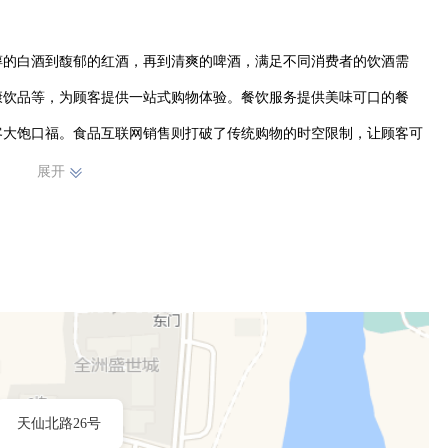
醇的白酒到馥郁的红酒，再到清爽的啤酒，满足不同消费者的饮酒需
康饮品等，为顾客提供一站式购物体验。餐饮服务提供美味可口的餐
客大饱口福。食品互联网销售则打破了传统购物的时空限制，让顾客可
服务。

展开
质的产品和贴心的服务。凭借专业的团队和丰富的经验，不断优化商品
物场所。未来，我们将继续拓展业务，提升自身实力，为广大消费者带
天仙北路26号