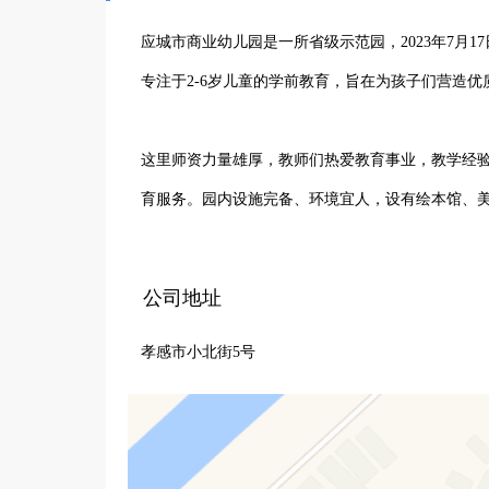
应城市商业幼儿园是一所省级示范园，2023年7月1
专注于2-6岁儿童的学前教育，旨在为孩子们营造优
这里师资力量雄厚，教师们热爱教育事业，教学经
育服务。园内设施完备、环境宜人，设有绘本馆、美
幼儿园以培养孩子综合素质为导向，重视品德教育
公司地址
法，激发孩子学习兴趣与创造力，让他们在快乐中求
孝感市小北街5号
应城市商业幼儿园始终坚守“一切为了孩子”的办园
质幼儿园，助力每一个孩子在这里开启美好的人生