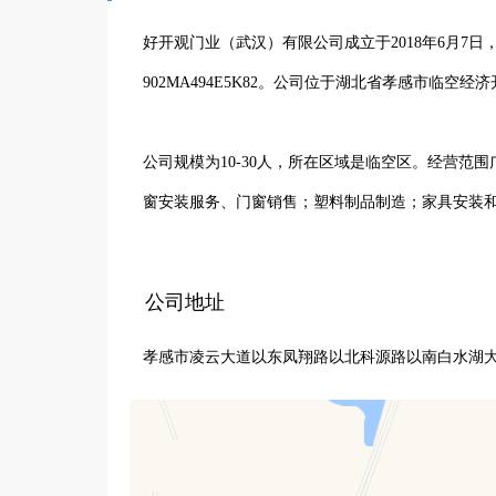
好开观门业（武汉）有限公司成立于2018年6月7日
902MA494E5K82。公司位于湖北省孝感市临空经
公司规模为10-30人，所在区域是临空区。经营
窗安装服务、门窗销售；塑料制品制造；家具安装
工、有色金属压延加工；建筑材料销售；货物进出口
公司地址
作为武汉市东西湖区好开观门业经营部（个体工商
孝感市凌云大道以东凤翔路以北科源路以南白水湖
门窗及相关产品和服务。在门窗制造加工方面，注
五金产品等的质量和性能。同时，积极拓展业务领
为推动区域相关产业发展贡献力量。