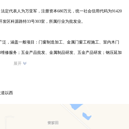
，法定代表人为万亚军，注册资本680万元，统一社会信用代码为91420
济开发区科源路特33号303室，所属行业为批发业。

范围广泛，涵盖一般项目：门窗制造加工、金属门窗工程施工、室内木门
和维修服务；五金产品批发、金属制品研发、五金产品研发；钢压延加
；木材加工。

展开
户），公司凭借专业的技术和丰富的经验，致力于为客户提供高品质的
大道以西
重工艺与品质，确保产品满足不同客户需求。通过不断研发创新，提升
域，涵盖进出口及各类建筑材料销售等，努力在行业中树立良好口碑，