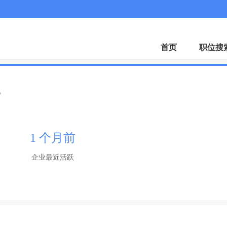
微
首页
职位搜
部
1 个月前
企业最近活跃