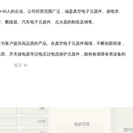
0-60人的企业。公司经营范围广泛，涵盖真空电子元器件、放电管、
、断路器、汽车电子元器件、点火器的制造及销售。

于为客户提供高品质的产品。在真空电子元器件领域，不断创新研发，
电管、开关放电器等过电压过电流保护元器件，能有效保障各类设备的
发挥着重要作用。汽车电子元器件方面，专注于为汽车行业提供可靠的
展开
动机点火提供精准控制，确保动力输出稳定。

生存，以信誉求发展的经营理念，不断拓展市场，产品畅销各地，深受
提升自身实力，为行业发展贡献更多力量。