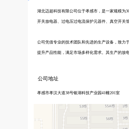
湖北迈超科技有限公司位于孝感市，是一家规模为3
开关放电器、过电压过电流保护元器件、真空开关管
公司凭借专业的技术团队和先进的生产设备，致力
提升产品性能，满足市场多样化需求。其生产的放
安全稳定运行。真空开关管和断路器在电力系统中
零部件，助力汽车的安全与性能提升。点火器则为发
公司地址
孝感市孝汉大道38号银湖科技产业园41幢201室
多年来，湖北迈超科技有限公司始终坚持以质量求
客户信赖。未来，公司将继续秉持专业精神，不断