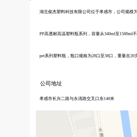
湖北俊杰塑料科技有限公司位于孝感市，公司规模为1
PP高透耐高温塑料瓶系列，容量从340ml至1500
pet系列塑料瓶，瓶口规格为28口至38口，重量在2
PET广口塑料罐，55口至100口的规格，为多种物品
公司地址
孝感市长兴二路与永清路交叉口东140米
IML模内贴标杯、盒，容量从100ml至1000m
场竞争力。

公司凭借丰富的产品线，致力于为客户提供优质的