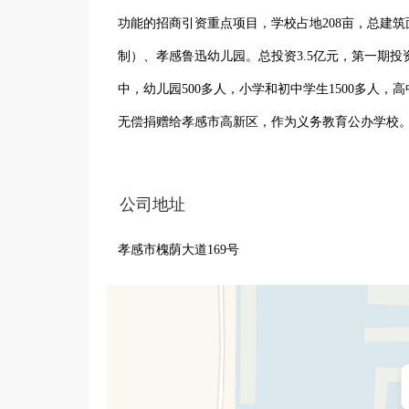
功能的招商引资重点项目，学校占地208亩，总建
制）、孝感鲁迅幼儿园。总投资3.5亿元，第一期投资
中，幼儿园500多人，小学和初中学生1500多人，
无偿捐赠给孝感市高新区，作为义务教育公办学校
工程项目已于2021年8月动工兴建，2022年元月2
22年9月1日正式开学。

公司地址
孝感鲁迅学校以“求知为根，立人为本”作为办学宗
孝感市槐荫大道169号
以“集团优势、名校资源、专家治校、外教加盟”为
式，全力打造“全省领先、全国一流”名校。