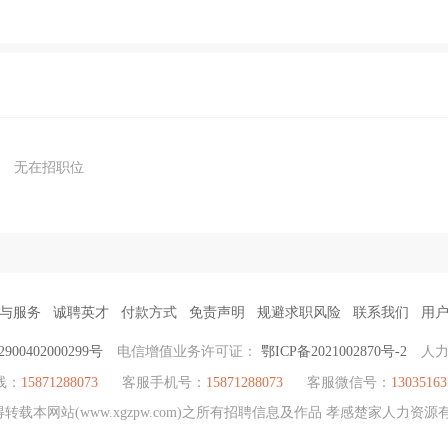
无在招职位
与服务
诚聘英才
付款方式
免责声明
规避求职风险
联系我们
用
00402000299号
电信增值业务许可证：
鄂ICP备2021002870号-2
人
线：
15871288073
客服手机号：
15871288073
客服微信号：
13035163
载本网站(www.xgzpw.com)之所有招聘信息及作品 孝感楚家人力资源