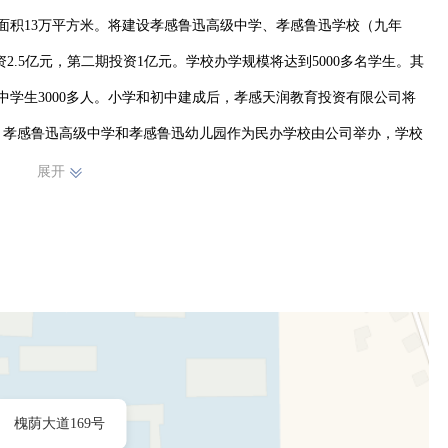
筑面积13万平方米。将建设孝感鲁迅高级中学、孝感鲁迅学校（九年
2.5亿元，第二期投资1亿元。学校办学规模将达到5000多名学生。其
高中学生3000多人。小学和初中建成后，孝感天润教育投资有限公司将
。孝感鲁迅高级中学和孝感鲁迅幼儿园作为民办学校由公司举办，学校
0日完成主体工程建设，2022年5月完成全部配套设施建设并接受验收，20
展开
旨，本着“多元发展、个性成长、外语特色、国际视野”的培养目标，
办学策略，采用“小班教学、寄宿管理、多元育人、特长培养”的办学模
槐荫大道169号