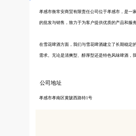
孝感市衡常安商贸有限责任公司位于孝感市，是一家
的批发与销售，致力于为客户提供优质的产品和服务
在雪花啤酒方面，我们与雪花啤酒建立了长期稳定
需求。无论是清爽型、醇厚型还是特色风味啤酒，我
对于粮油业务，我们精心挑选优质供应商，严格把
公司地址
面油产品，以丰富的品类和可靠的品质，赢得了广大
孝感市孝南区黄陂西路特1号
我们凭借专业的团队、高效的物流配送体系，为客
都能根据客户需求，提供个性化的批发解决方案。
