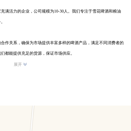
充满活力的企业，公司规模为10-30人。我们专注于雪花啤酒和粮油
。

的合作关系，确保为市场提供丰富多样的啤酒产品，满足不同消费者的
们都能提供充足的货源，保证市场供应。

展开
控产品质量，从源头上确保每一批粮油产品的安全与品质。涵盖各类米
客户的信赖。

户提供便捷、及时的服务。无论是小型零售商还是大型餐饮企业，我们