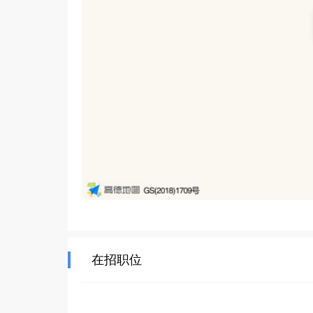
孝感市衡常安商贸有限责任公司始终秉持诚信经营
售领域稳步前行，为孝感地区的市场繁荣贡献力量
在招职位