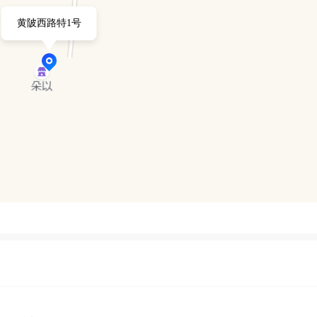
、客户至上的理念，不断努力提升自身实力，在雪花啤酒和粮油批发销
黄陂西路特1号
。