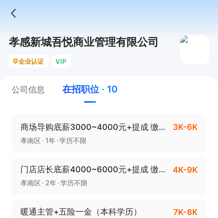
孝感新城吾悦商业管理有限公司
企业认证
VIP
在招职位 · 10
公司信息
商场导购底薪3000~4000元+提成 缴纳五险
3K-6K
孝南区
1年
学历不限
门店店长底薪4000~6000元+提成 缴纳五险
4K-9K
孝南区
2年
学历不限
暖通主管+五险一金（本科学历）
7K-8K