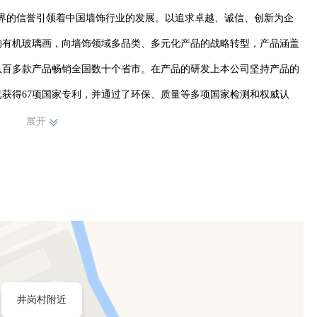
界的信誉引领着中国墙饰行业的发展。以追求卓越、诚信、创新为企
的有机玻璃画，向墙饰领域多品类、多元化产品的战略转型，产品涵盖
八百多款产品畅销全国数十个省市。在产品的研发上本公司坚持产品的
获得67项国家专利，并通过了环保、质量等多项国家检测和权威认
人的其中本科以上学历82人，专业设计研发26人，以客户服务为中
展开
厂管理团队，先进的管理模式，保证了本企业在激烈市场竞争中的优势
井岗村附近